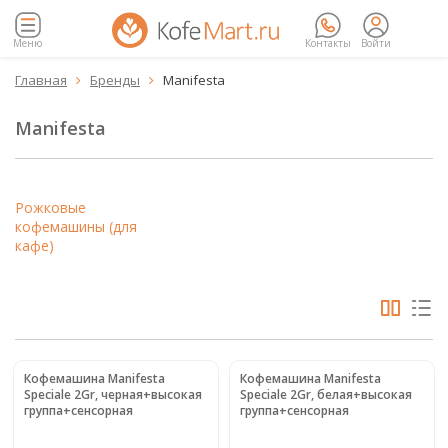
Меню
Контакты
Войти
Главная
Бренды
Manifesta


Manifesta
Рожковые
кофемашины (для
кафе)
Кофемашина Manifesta
Кофемашина Manifesta
Speciale 2Gr, черная+высокая
Speciale 2Gr, белая+высокая
группа+сенсорная
группа+сенсорная