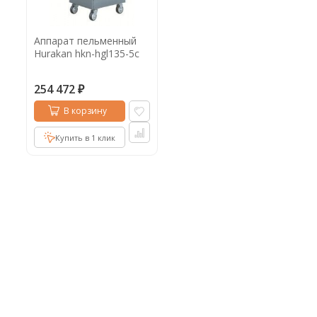
Кофе в капсулах
Акция
Новинки
Аппарат пельменный
Кофе в дрип пакетах
Hurakan hkn-hgl135-5c
Кофе без кофеина
254 472
₽
Кофе для вендинга
В корзину
Кофе сублимированный
Купить в 1 клик
Т
Таблетки кофе (кофе в чалдах)
Акция2