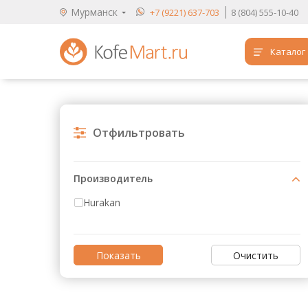
Мурманск
+7 (9221) 637-703
8 (804) 555-10-40
Каталог
Аренда кофемашин
Обучение бариста
Отфильтровать
Кофе
Чай
Производитель
Продукты для HoReCa
Hurakan
Расходники для кофеен
Упаковка для готовых блюд
Очистить
Продукция с логотипом