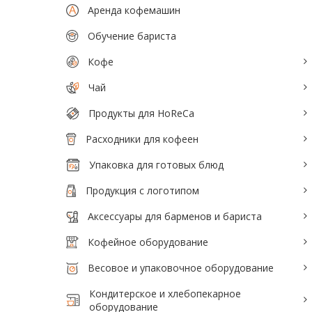
Аксессуары для барменов и бариста
Аренда кофемашин
Кофейное оборудование
Обучение бариста
Весовое и упаковочное оборудование
Кофе
Чай
Кондитерское и хлебопекарное
оборудование
Продукты для HoReCa
Кулеры и помпы для воды
Расходники для кофеен
Мясопереработка
Упаковка для готовых блюд
Нейтральное оборудование
Продукция с логотипом
Аксессуары для барменов и бариста
Оборудование для Fast и Street food
Кофейное оборудование
Посудомоечное оборудование
Весовое и упаковочное оборудование
Санитарно-гигиеническое
оборудование
Кондитерское и хлебопекарное
оборудование