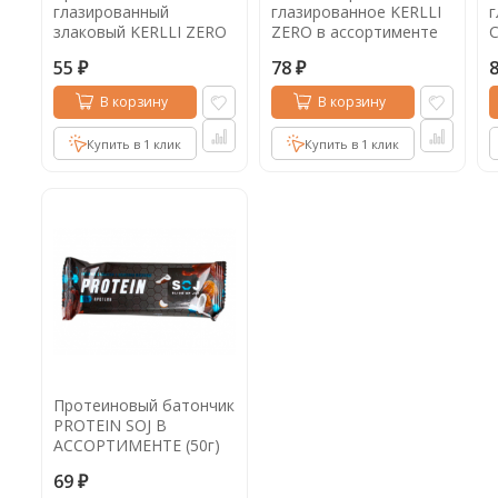
глазированный
глазированное KERLLI
г
злаковый KERLLI ZERO
ZERO в ассортименте
C
в ассортименте (40г)
(45г)
к
55
78
(
₽
₽
В корзину
В корзину
Купить в 1 клик
Купить в 1 клик
Протеиновый батончик
PROTEIN SOJ В
АССОРТИМЕНТЕ (50г)
69
₽