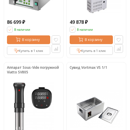
86 699
49 878
₽
₽
В наличии
В наличии
В корзину
В корзину
Купить в 1 клик
Купить в 1 клик
Аппарат Sous-Vide погружной
Сувид Vortmax VS 1/1
Viatto SV805