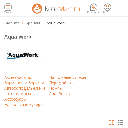
Меню
Контакты
Войти
Главная
Бренды
Aqua Work


Aqua Work
Аксессуары для
Напольные кулеры
барменов и бариста
Пурифайеры
Автохолодильники и
Помпы
автотермосы
Ланчбоксы
Аксессуары
Настольные кулеры