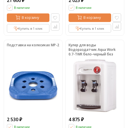
21 600
2 025
₽
₽
В наличии
В наличии
В корзину
В корзину
Купить в 1 клик
Купить в 1 клик
Подставка на колесиках MP-2
Кулер для воды
Водораздатчик Aqua Work
0.7-TWR бело-черный без
охлаждения, 0.7-TWR
2 530
4 875
₽
₽
В наличии
В наличии