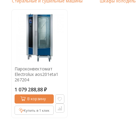
Стиральные и сушильные машины
Шкафы холодиль
Кофе в капсулах
Акция
Новинки
Кофе в дрип пакетах
Кофе без кофеина
Кофе для вендинга
Кофе сублимированный
Т
Пароконвектомат
Electrolux aos201eta1
Таблетки кофе (кофе в чалдах)
Акция2
267204
1 079 288,88
₽
В корзину
Купить в 1 клик