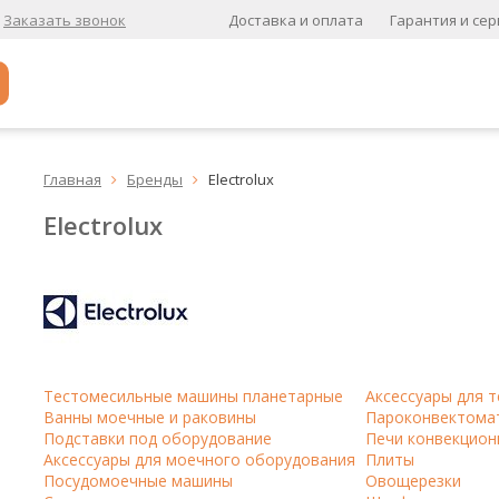
Доставка и оплата
Гарантия и сер
Заказать звонок
Популярное
Главная
Бренды
Electrolux


Кофе в зернах
Electrolux
Кофе в зернах свежей обжарки
Кофе для вендинга
А
Ароматизированный кофе
К
Тестомесильные машины планетарные
Аксессуары для 
Ванны моечные и раковины
Пароконвектома
Кофе в зернах
хит
Подставки под оборудование
Печи конвекцион
Аксессуары для моечного оборудования
Плиты
Кофе в зернах свежей обжарки
Посудомоечные машины
Овощерезки