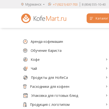
Мурманск
+7 (9221) 637-703
8 (804) 555-10-40
Каталог
Аренда кофемашин
Обучение бариста
Аренда кофемашин
Кофе
Обучение бариста
Кофе
Чай
Чай
Продукты для HoReCa
Продукты для HoReCa
Расходники для кофеен
Расходники для кофеен
Упаковка для готовых блюд
Упаковка для готовых блюд
Продукция с логотипом
Продукция с логотипом