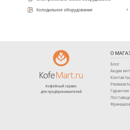
Тепловое оборудование для кафе
Холодильное оборудование
Электромеханическое оборудование
Холодильное оборудование
Производители / Бренды
О МАГА
Прайс-листы
Блог
Акции ин
Контакты
Реквизит
Кофейный сервис
Гарантия 
для предпринимателей
Поставщ
Франшиз