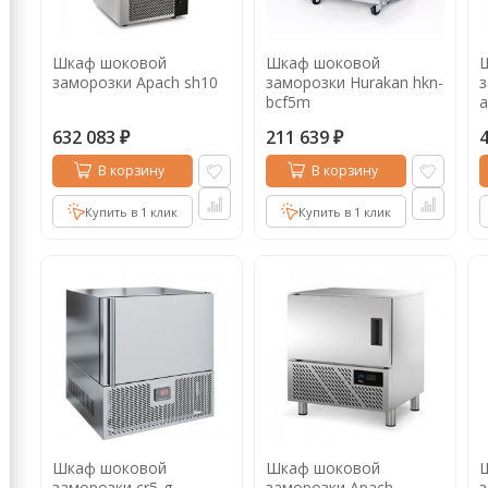
Кофе в капсулах
Акция
Новинки
Шкаф шоковой
Шкаф шоковой
Кофе в дрип пакетах
заморозки Apach sh10
заморозки Hurakan hkn-
з
bcf5m
a
Кофе без кофеина
632 083
211 639
₽
₽
Кофе для вендинга
В корзину
В корзину
Кофе сублимированный
Купить в 1 клик
Купить в 1 клик
Т
Таблетки кофе (кофе в чалдах)
Акция2
Шкаф шоковой
Шкаф шоковой
заморозки cr5-g
заморозки Apach
з