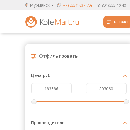
Мурманск
+7 (9221) 637-703
8 (804) 555-10-40
Каталог
Аренда кофемашин
Обучение бариста
Отфильтровать
Кофе
Чай
Цена руб.
Продукты для HoReCa
Расходники для кофеен
Упаковка для готовых блюд
Продукция с логотипом
Производитель