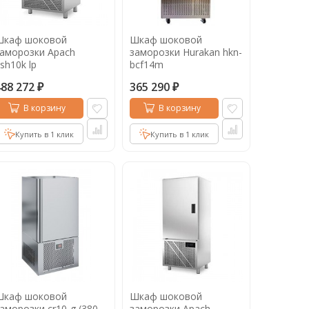
Шкаф шоковой
Шкаф шоковой
аморозки Apach
заморозки Hurakan hkn-
sh10k lp
bcf14m
488 272
365 290
₽
₽
В корзину
В корзину
Купить в 1 клик
Купить в 1 клик
Шкаф шоковой
Шкаф шоковой
аморозки cr10-g (380
заморозки Apach