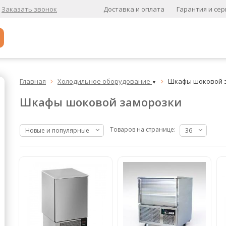
Доставка и оплата
Гарантия и сер
Заказать звонок
Популярное
Главная
Холодильное оборудование
Шкафы шоковой 


▼
Кофе в зернах
Шкафы шоковой заморозки
Кофе в зернах свежей обжарки
Кофе для вендинга
Товаров на странице:
Новые и популярные
36
А
Ароматизированный кофе
К
Кофе в зернах
хит
Кофе в зернах свежей обжарки