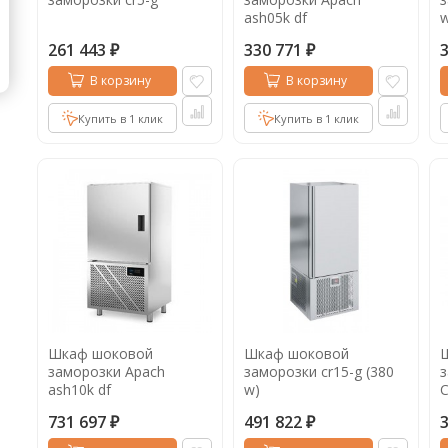
ash05k df
w
261 443
330 771
₽
₽
В корзину
В корзину
Купить в 1 клик
Купить в 1 клик
Шкаф шоковой
Шкаф шоковой
заморозки Apach
заморозки cr15-g (380
ash10k df
w)
C
731 697
491 822
₽
₽