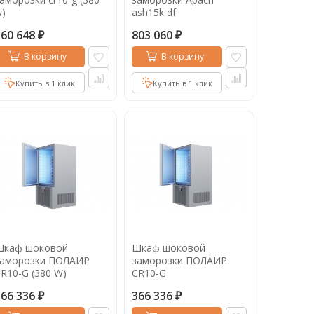
)
ash15k df
360 648
803 060
₽
₽
В корзину
В корзину
Купить в 1 клик
Купить в 1 клик
Шкаф шоковой
Шкаф шоковой
заморозки ПОЛАИР
заморозки ПОЛАИР
R10-G (380 W)
CR10-G
366 336
366 336
₽
₽