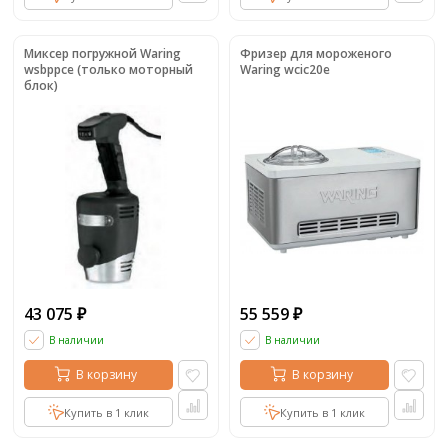
Миксер погружной Waring
Фризер для мороженого
wsbppce (только моторный
Waring wcic20e
блок)
43 075
55 559
₽
₽
В наличии
В наличии
В корзину
В корзину
Купить в 1 клик
Купить в 1 клик