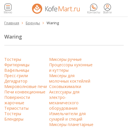
Меню
Контакты
Войти
Главная
Бренды
Waring


Waring
Тостеры
Миксеры ручные
Фритюрницы
Процессоры кухонные
Вафельницы
и куттеры
Пресс-грили
Миксеры для
Дегидратор
молочных коктейлей
Микроволновые печи
Соковыжималки
Печи конвекционные
Аксессуары для
Поверхности
электро-
жарочные
механического
Термостаты
оборудования
Тостеры
Измельчители для
Блендеры
сухарей и специй
Миксеры планетарные