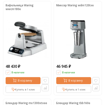
Вафельница Waring
Миксер Waring wdm120txe
wwcm180e
48 430
46 945
₽
₽
В наличии
В наличии
В корзину
В корзину
Купить в 1 клик
Купить в 1 клик
Блендер Waring mx1300xtxee
Блендер Waring tbb160e