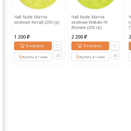
Кофе в капсулах
Акция
Новинки
Чай Nude Матча
Чай Nude Матча
Ч
Кофе в дрип пакетах
зелёная Китай (250 гр)
зелёная Wakaki-Нi
к
Япония (250 гр)
П
Кофе без кофеина
1 200
2 200
₽
₽
Кофе для вендинга
В корзину
В корзину
Кофе сублимированный
Купить в 1 клик
Купить в 1 клик
Т
Таблетки кофе (кофе в чалдах)
Акция2