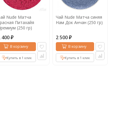
ай Nude Матча
Чай Nude Матча синяя
расная Питахайя
Нам Док Анчан (250 гр)
ремиум (250 гр)
2 400
2 500
₽
₽
В корзину
В корзину
Купить в 1 клик
Купить в 1 клик