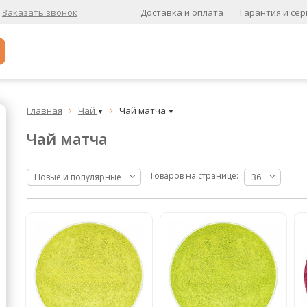
Доставка и оплата
Гарантия и сер
Заказать звонок
Популярное
Главная
Чай
Чай матча


▼
▼
Кофе в зернах
Чай матча
Кофе в зернах свежей обжарки
Кофе для вендинга
Товаров на странице:
Новые и популярные
36
А
Ароматизированный кофе
К
Кофе в зернах
хит
Кофе в зернах свежей обжарки