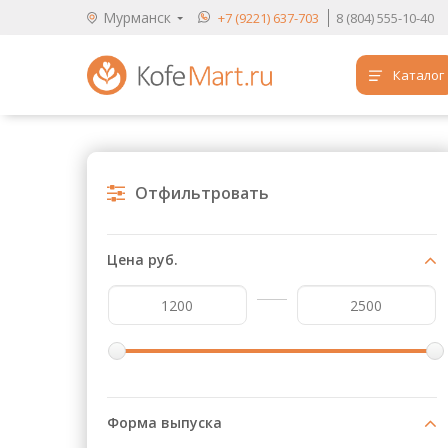
Мурманск
+7 (9221) 637-703
8 (804) 555-10-40
Каталог
Аренда кофемашин
Обучение бариста
Отфильтровать
Кофе
Чай
Цена руб.
Продукты для HoReCa
Расходники для кофеен
Упаковка для готовых блюд
Продукция с логотипом
Форма выпуска