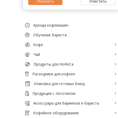
Очистить
Тепловое оборудование для кафе
Электромеханическое оборудование
Холодильное оборудование
Аренда кофемашин
Обучение бариста
Производители / Бренды
Кофе
Прайс-листы
Чай
Продукты для HoReCa
Расходники для кофеен
Упаковка для готовых блюд
Продукция с логотипом
Аксессуары для барменов и бариста
Кофейное оборудование