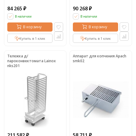
84 265
90 268
₽
₽
В наличии
В наличии
В корзину
В корзину
Купить в 1 клик
Купить в 1 клик
Тележка д/
Аппарат для копчения Apach
пароконвектомата Lainox
smk02
nks201
211 582
58 711
₽
₽