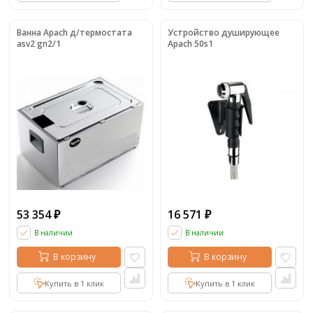
Ванна Apach д/термостата
Устройство душирующее
asv2 gn2/1
Apach 50s1
53 354
16 571
₽
₽
В наличии
В наличии
В корзину
В корзину
Купить в 1 клик
Купить в 1 клик