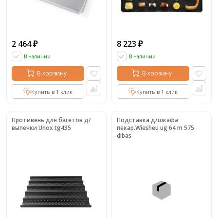
2 464
8 223
₽
₽
В наличии
В наличии
В корзину
В корзину
Купить в 1 клик
Купить в 1 клик
Противень для багетов д/
Подставка д/шкафа
выпечки Unox tg435
пекар.Wiesheu ug 64 m 575
dibas