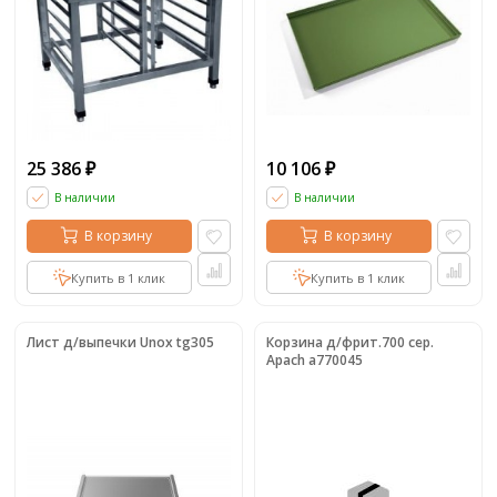
25 386
10 106
₽
₽
В наличии
В наличии
В корзину
В корзину
Купить в 1 клик
Купить в 1 клик
Лист д/выпечки Unox tg305
Корзина д/фрит.700 сер.
Apach a770045