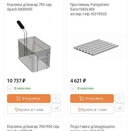
Корзина д/макар.700 сер.
Противень Pansystem
Apach b800005
багет600x400
ал.пер.теф.16310023
10 737
4 621
₽
₽
В наличии
В наличии
В корзину
В корзину
Купить в 1 клик
Купить в 1 клик
Корзина д/макар.700/900 сер.
Подставка д/индукцион.