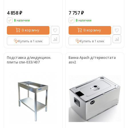
4 858
7 757
₽
₽
В наличии
В наличии
В корзину
В корзину
Купить в 1 клик
Купить в 1 клик
Подставка д/индукцион.
Ванна Apach д/термостата
плиты спи-033/407
asv2