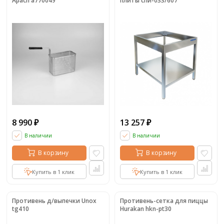
Apach a770049
плиты спи-033/607
8 990
13 257
₽
₽
В наличии
В наличии
В корзину
В корзину
Купить в 1 клик
Купить в 1 клик
Противень д/выпечки Unox
Противень-сетка для пиццы
tg410
Hurakan hkn-pt30